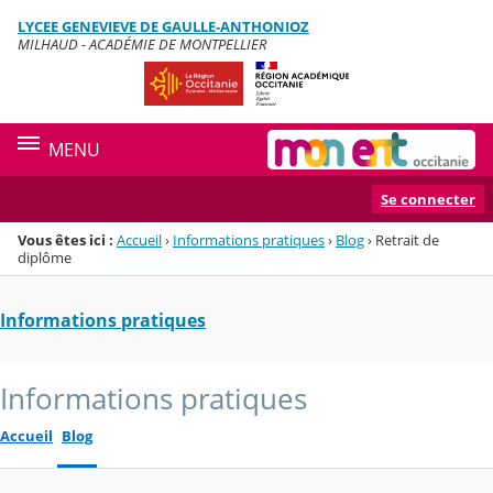
Panneau de gestion des cookies
LYCEE GENEVIEVE DE GAULLE-ANTHONIOZ
Menu de la rubrique
Contenu
MILHAUD - ACADÉMIE DE MONTPELLIER
MENU
Se connecter
Vous êtes ici :
Accueil
›
Informations pratiques
›
Blog
›
Retrait de
diplôme
Informations pratiques
Informations pratiques
Accueil
Blog