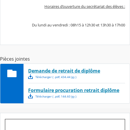
Horaires d’ouverture du secrétariat des élèves :
Du lundi au vendredi : 08h15 à 12h30 et 13h30 à 17h00
Pièces jointes
Demande de retrait de diplôme
Télécharger
( .
pdf
,
434.44
ko
)
Formulaire procuration retrait diplôme
Télécharger
( .
pdf
,
144.60
ko
)