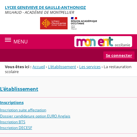
Panneau de gestion des cookies
LYCEE GENEVIEVE DE GAULLE-ANTHONIOZ
Menu de la rubrique
Contenu
MILHAUD - ACADÉMIE DE MONTPELLIER
MENU
Se connecter
Vous êtes ici :
Accueil
›
L'établissement
›
Les services
›
La restauration
scolaire
L'établissement
Inscriptions
Inscription suite affectation
Dossier candidature option EURO Anglais
Inscription BTS
Inscription DECESF