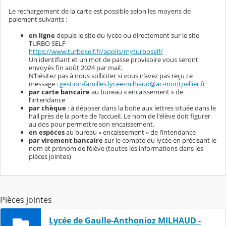
Le rechargement de la carte est possible selon les moyens de
paiement suivants :
en ligne
depuis le site du lycée ou directement sur le site
TURBO SELF
https://www.turboself.fr/applis/myturboself/
Un identifiant et un mot de passe provisoire vous seront
envoyés fin août 2024 par mail.
N’hésitez pas à nous solliciter si vous n’avez pas reçu ce
message :
gestion-familles.lycee-milhaud@ac-montpellier.fr
par carte bancaire
au bureau « encaissement » de
l’intendance
par chèque
: à déposer dans la boite aux lettres située dans le
hall près de la porte de l’accueil. Le nom de l'élève doit figurer
au dos pour permettre son encaissement.
en espèces
au bureau « encaissement » de l’intendance
par virement bancaire
sur le compte du lycée en précisant le
nom et prénom de l’élève (toutes les informations dans les
pièces jointes)
Pièces jointes
Lycée de Gaulle-Anthonioz MILHAUD -