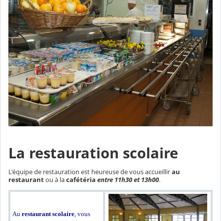
La restauration scolaire
L'équipe de restauration est heureuse de vous accueillir
au
restaurant
ou à la
cafétéria
entre 11h30 et 13h00
.
Au
restaurant scolaire
, vous