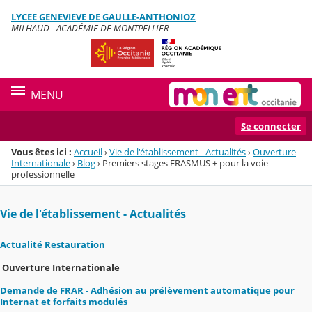
Panneau de gestion des cookies
LYCEE GENEVIEVE DE GAULLE-ANTHONIOZ
Menu de la rubrique
Contenu
MILHAUD - ACADÉMIE DE MONTPELLIER
MENU
Se connecter
Vous êtes ici :
Accueil
›
Vie de l'établissement - Actualités
›
Ouverture
Internationale
›
Blog
›
Premiers stages ERASMUS + pour la voie
professionnelle
Vie de l'établissement - Actualités
Actualité Restauration
Ouverture Internationale
Demande de FRAR - Adhésion au prélèvement automatique pour
Internat et forfaits modulés