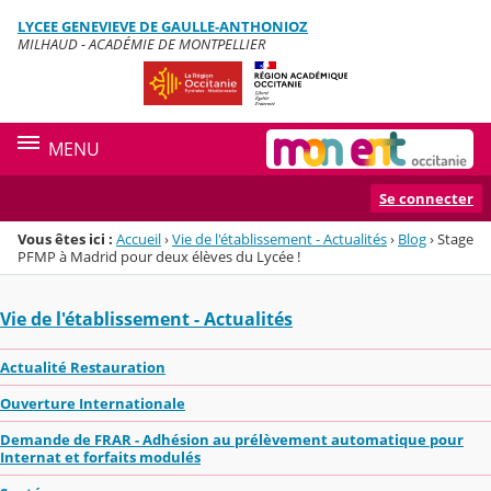
Panneau de gestion des cookies
LYCEE GENEVIEVE DE GAULLE-ANTHONIOZ
Menu de la rubrique
Contenu
MILHAUD - ACADÉMIE DE MONTPELLIER
MENU
Se connecter
Vous êtes ici :
Accueil
›
Vie de l'établissement - Actualités
›
Blog
›
Stage
PFMP à Madrid pour deux élèves du Lycée !
Vie de l'établissement - Actualités
Actualité Restauration
Ouverture Internationale
Demande de FRAR - Adhésion au prélèvement automatique pour
Internat et forfaits modulés